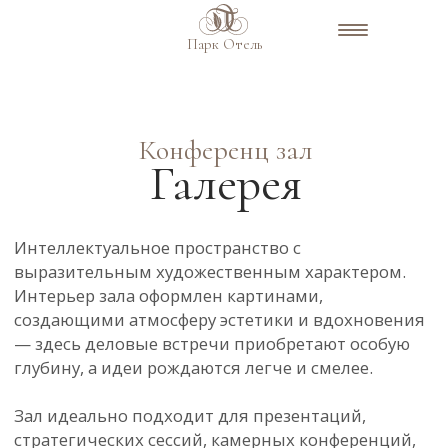
Парк Отель
Конференц зал
Галерея
Интеллектуальное пространство с
выразительным художественным характером.
Интерьер зала оформлен картинами,
создающими атмосферу эстетики и вдохновения
— здесь деловые встречи приобретают особую
глубину, а идеи рождаются легче и смелее.
Зал идеально подходит для презентаций,
стратегических сессий, камерных конференций,
корпоративных встреч и выставочных проектов.
Творческая среда способствует концентрации,
живому диалогу и продуктивной работе
команды.
«Галерея» — это пространство, где бизнес
встречается с искусством, а рабочий процесс