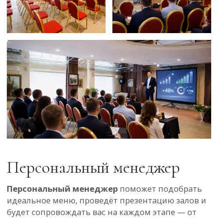
+7 (8482) 37-93-70
Кофе - брейк
Многолетний опыт проведения деловых
событий в «Парк Отель» подтверждает:
безупречно организованный кофе-брейк — это не
просто пауза, а важная часть атмосферы и статуса
мероприятия.
Мы создаём изысканные гастрономические
паузы, которые гармонично дополняют
конференции, форумы и бизнес-встречи,
поддерживая энергию гостей и задавая
правильный тон общению.
Дополнительное
оборудование
Для проведения конференций, форумов,
стратегических сессий и презентаций мы
предлагаем профессиональное техническое