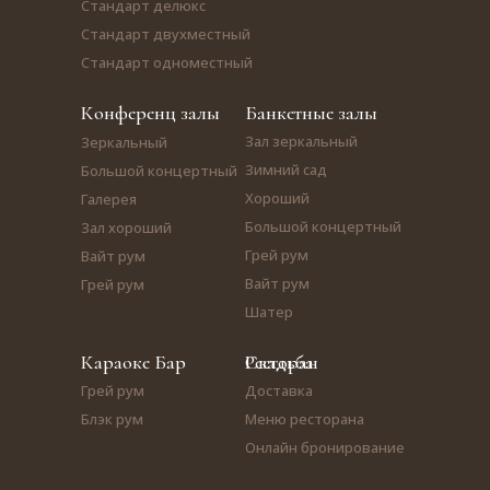
Стандарт делюкс
Стандарт двухместный
Стандарт одноместный
Конференц залы
Банкетные залы
Зал зеркальный
Зеркальный
Зимний сад
Большой концертный
Хороший
Галерея
Большой концертный
Зал хороший
Грей рум
Вайт рум
Вайт рум
Грей рум
Шатер
Караоке Бар
Свадьба
Ресторан
Грей рум
Доставка
Блэк рум
Меню ресторана
Онлайн бронирование